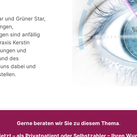
tar und Grüner Star,
ngen,
en sind anfällig
raxis Kerstin
nkungen und
und des
 uns dabei und
tellen.
Gerne beraten wir Sie zu diesem Thema
.
jetzt – als Privatpatient oder Selbstzahler – Ihren W