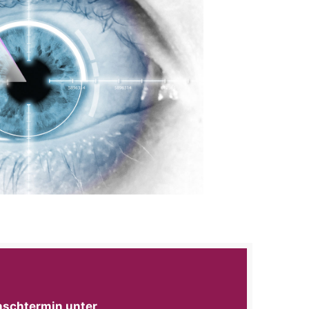
unschtermin
unter